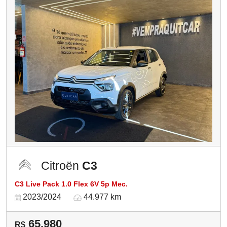
Citroën
C3
C3 Live Pack 1.0 Flex 6V 5p Mec.
2023/2024
44.977 km
65.980
R$