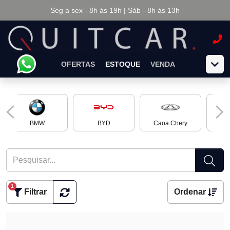
Seg a sex - 8h às 19h | Sáb - 8h às 13h
OFERTAS
ESTOQUE
VENDA
BMW
BYD
Caoa Chery
Ch
1
Filtrar
Ordenar