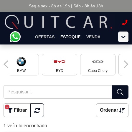
Seg a sex - 8h às 19h | Sáb - 8h às 13h
OFERTAS
ESTOQUE
VENDA
BMW
BYD
Caoa Chery
Ch
1
Filtrar
Ordenar
1
veículo encontrado