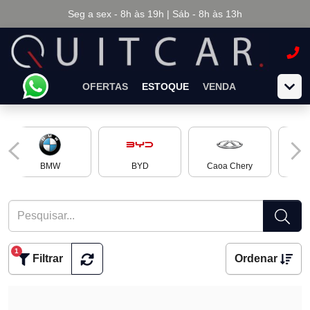
Seg a sex - 8h às 19h | Sáb - 8h às 13h
OFERTAS
ESTOQUE
VENDA
BMW
BYD
Caoa Chery
Ch
1
Filtrar
Ordenar