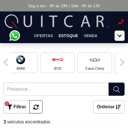
Seg a sex - 8h às 19h | Sáb - 8h às 13h
OFERTAS
ESTOQUE
VENDA
BMW
BYD
Caoa Chery
Ch
1
Filtrar
Ordenar
3
veículos encontrados