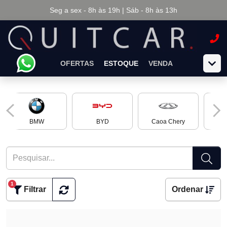
Seg a sex - 8h às 19h | Sáb - 8h às 13h
OFERTAS
ESTOQUE
VENDA
BMW
BYD
Caoa Chery
Ch
1
Filtrar
Ordenar