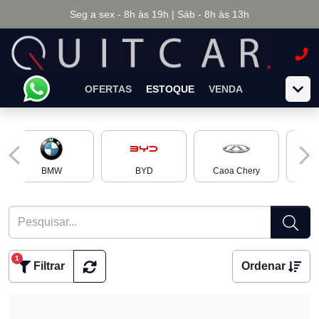
Seg a sex - 8h às 19h | Sáb - 8h às 13h
OFERTAS
ESTOQUE
VENDA
BMW
BYD
Caoa Chery
Ch
1
Filtrar
Ordenar