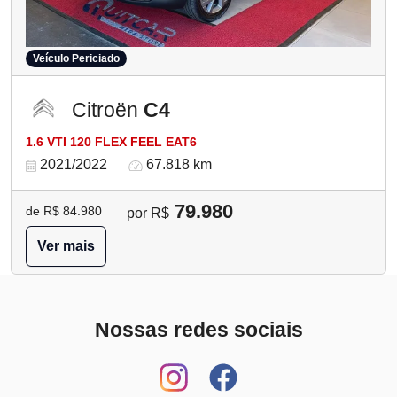
Veículo Periciado
Citroën
C4
1.6 VTI 120 FLEX FEEL EAT6
2021/2022
67.818 km
79.980
de R$ 84.980
por R$
Ver mais
Nossas redes sociais