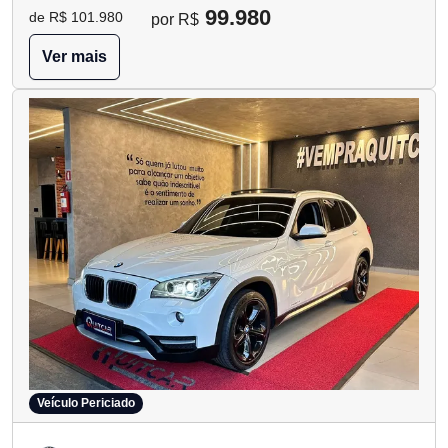
99.980
de R$ 101.980
por R$
Ver mais
Veículo Periciado