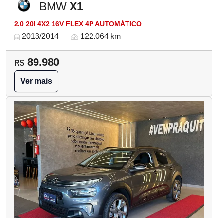
BMW
X1
2.0 20I 4X2 16V FLEX 4P AUTOMÁTICO
2013/2014
122.064 km
89.980
R$
Ver mais