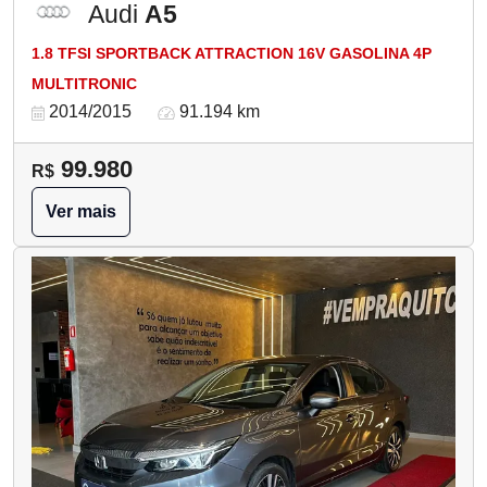
Audi
A5
1.8 TFSI SPORTBACK ATTRACTION 16V GASOLINA 4P
MULTITRONIC
2014/2015
91.194 km
99.980
R$
Ver mais