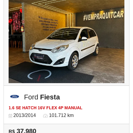
Ford
Fiesta
1.6 SE HATCH 16V FLEX 4P MANUAL
2013/2014
101.712 km
37.980
R$