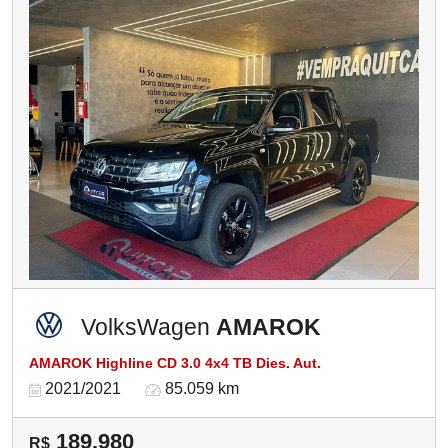
VolksWagen
AMAROK
AMAROK Highline CD 3.0 4x4 TB Dies. Aut.
2021/2021
85.059 km
189.980
R$