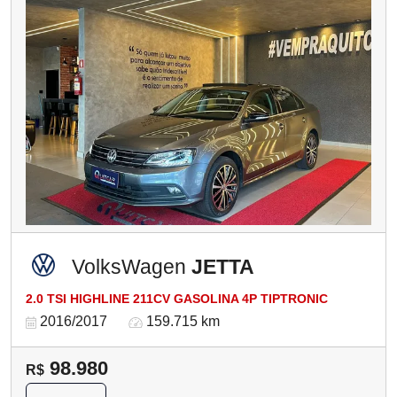
VolksWagen
JETTA
2.0 TSI HIGHLINE 211CV GASOLINA 4P TIPTRONIC
2016/2017
159.715 km
98.980
R$