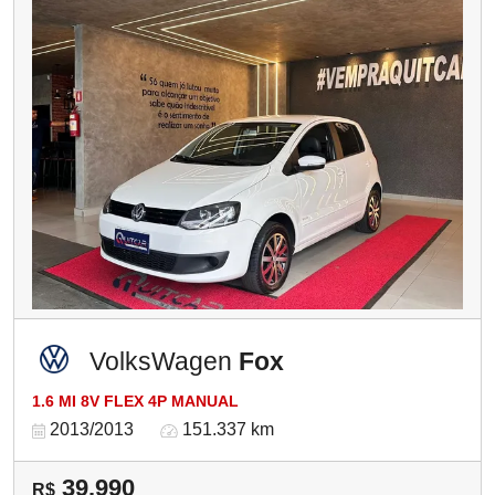
VolksWagen
Fox
1.6 MI 8V FLEX 4P MANUAL
2013/2013
151.337 km
39.990
R$