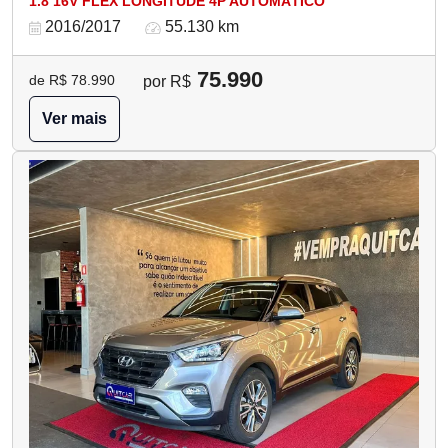
1.8 16V FLEX LONGITUDE 4P AUTOMÁTICO
2016/2017
55.130 km
75.990
de R$ 78.990
por R$
Ver mais