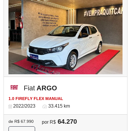
Fiat
ARGO
1.0 FIREFLY FLEX MANUAL
2022/2023
33.415 km
64.270
de R$ 67.990
por R$