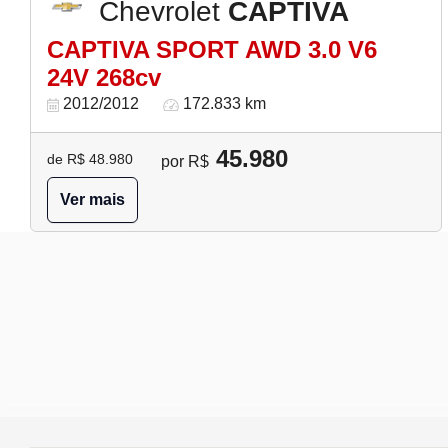
Chevrolet
CAPTIVA
CAPTIVA SPORT AWD 3.0 V6
24V 268cv
2012/2012
172.833 km
45.980
de R$ 48.980
por R$
Ver mais