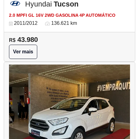
Hyundai
Tucson
2.0 MPFI GL 16V 2WD GASOLINA 4P AUTOMÁTICO
2011/2012
136.621 km
43.980
R$
Ver mais