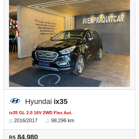
Hyundai
ix35
ix35 GL 2.0 16V 2WD Flex Aut.
2016/2017
98.296 km
84.980
R$