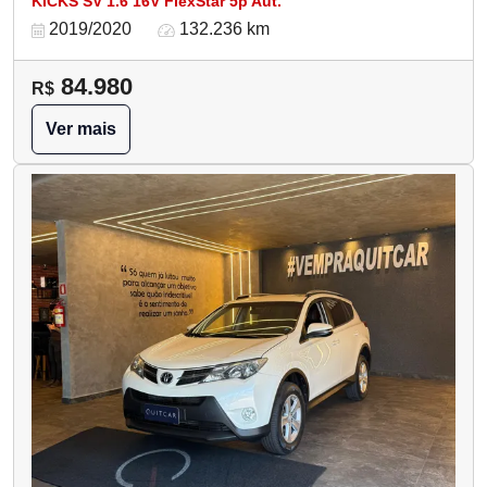
KICKS SV 1.6 16V FlexStar 5p Aut.
2019/2020
132.236 km
84.980
R$
Ver mais