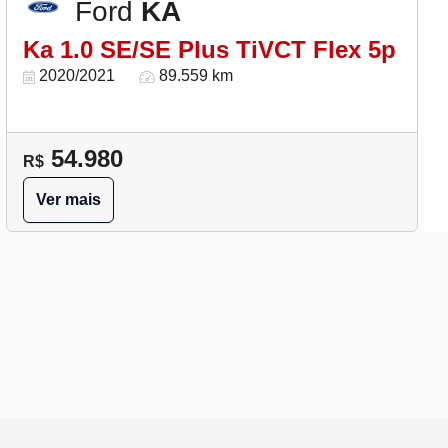
Ford
KA
Ka 1.0 SE/SE Plus TiVCT Flex 5p
2020/2021
89.559 km
54.980
R$
Ver mais