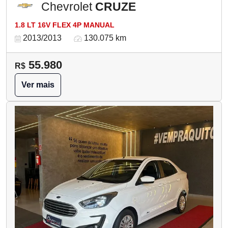
Chevrolet
CRUZE
1.8 LT 16V FLEX 4P MANUAL
2013/2013
130.075 km
55.980
R$
Ver mais