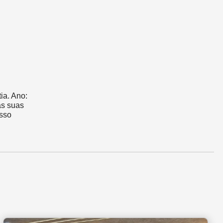
ia. Ano:
as suas
osso