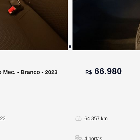
66.980
 Mec. - Branco - 2023
R$
023
64.357 km
4 portas