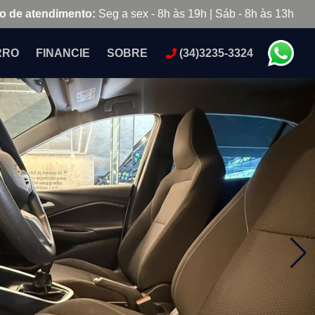
o de atendimento:
Seg a sex - 8h às 19h | Sáb - 8h às 13h
RRO
FINANCIE
SOBRE
(34)3235-3324