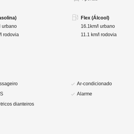
asolina)
Flex (Álcool)
l urbano
16.1km/l urbano
l rodovia
11.1 km/l rodovia
ssageiro
Ar-condicionado
BS
Alarme
tricos dianteiros