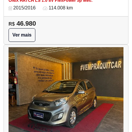
ONIX HATCH LS 1.0 8V FlexPower 5p Mec.
2015/2016
114.008 km
46.980
R$
Ver mais