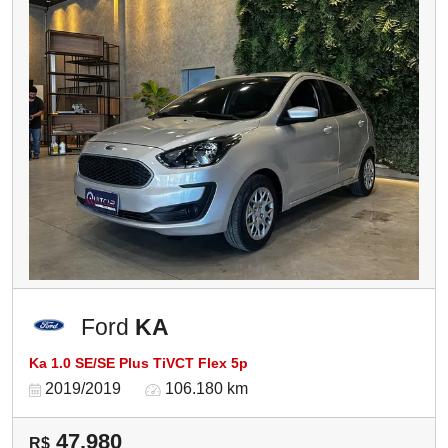
Ford
KA
Ka 1.0 SE/SE Plus TiVCT Flex 5p
2019/2019
106.180 km
47.980
R$