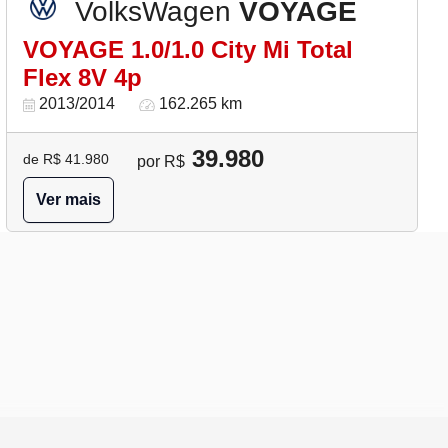
VolksWagen
VOYAGE
VOYAGE 1.0/1.0 City Mi Total
Flex 8V 4p
2013/2014
162.265 km
39.980
de R$ 41.980
por R$
Ver mais