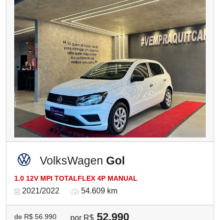
VolksWagen
Gol
1.0 12V MPI TOTALFLEX 4P MANUAL
2021/2022
54.609 km
52.990
de R$ 56.990
por R$