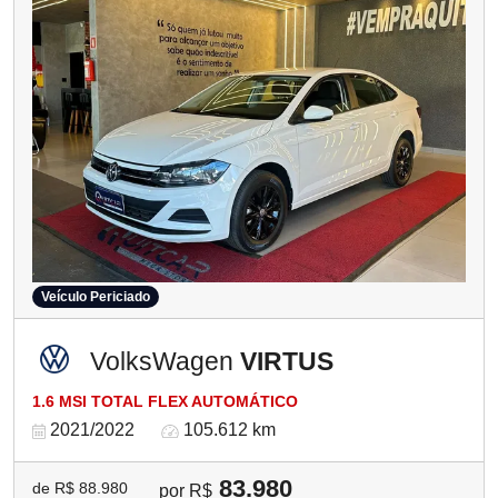
Veículo Periciado
VolksWagen
VIRTUS
1.6 MSI TOTAL FLEX AUTOMÁTICO
2021/2022
105.612 km
83.980
de R$ 88.980
por R$