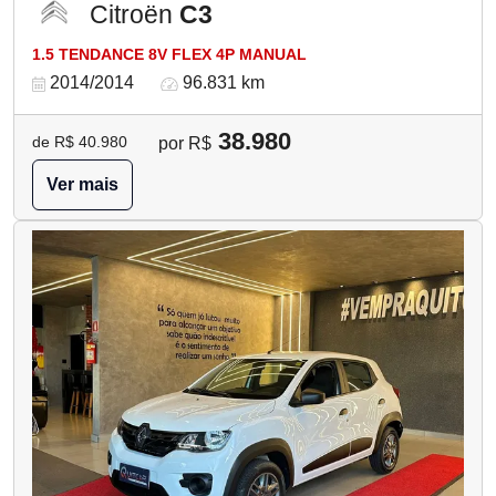
Citroën
C3
1.5 TENDANCE 8V FLEX 4P MANUAL
2014/2014
96.831 km
38.980
de R$ 40.980
por R$
Ver mais