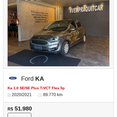
Ford
KA
Ka 1.0 SE/SE Plus TiVCT Flex 5p
2020/2021
89.770 km
51.980
R$