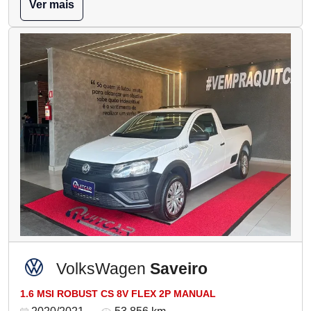
Ver mais
VolksWagen
Saveiro
1.6 MSI ROBUST CS 8V FLEX 2P MANUAL