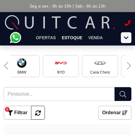
Seg a sex - 8h às 19h | Sáb - 8h às 13h
OFERTAS
ESTOQUE
VENDA
BMW
BYD
Caoa Chery
Ch
1
Filtrar
Ordenar