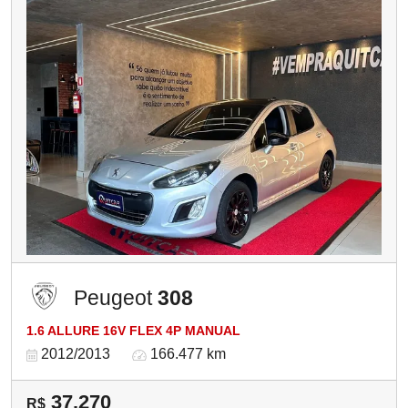
Peugeot
308
1.6 ALLURE 16V FLEX 4P MANUAL
2012/2013
166.477 km
37.270
R$