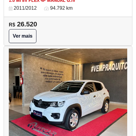
1.0 MI 8V FLEX 4P MANUAL G.IV
2011/2012
94.792 km
26.520
R$
Ver mais