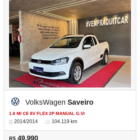
VolksWagen
Saveiro
1.6 MI CE 8V FLEX 2P MANUAL G.VI
2014/2014
104.119 km
49.990
R$