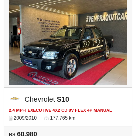
Chevrolet
S10
2.4 MPFI EXECUTIVE 4X2 CD 8V FLEX 4P MANUAL
2009/2010
177.765 km
60.980
R$